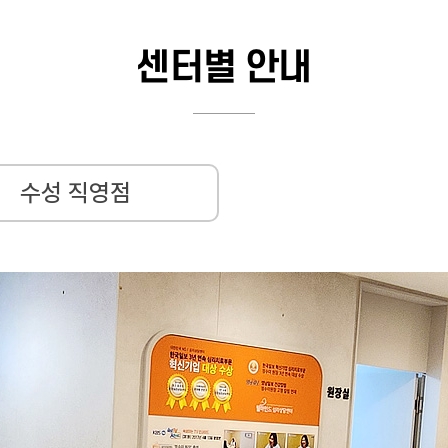
센터별 안내
수성 직영점