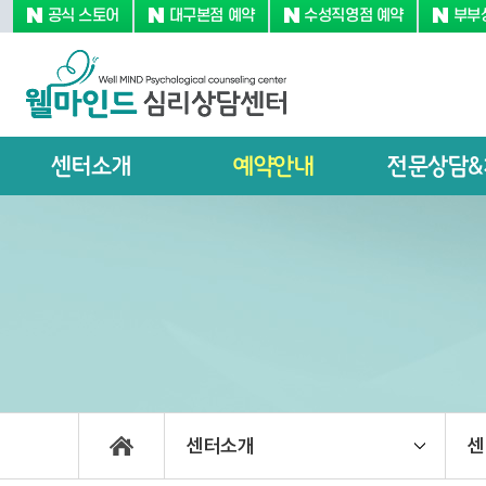
공식 스토어
대구본점 예약
수성직영점 예약
부부
센터소개
예약안내
전문상담&
센터소개
센