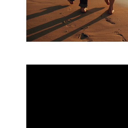
웰마인드
1. 개인
1. 개인
본 웹사
법 등 
1) 당사
1) 당사
이용하여
에 관한
- 예약
- EAP
을 유념