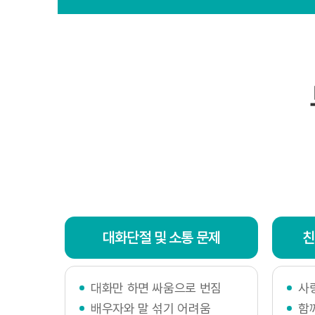
리하여 
5. 개
가. 웰
처리와 
책임자를
- 개인
· 이언 
· 전화 :
· 이메일 
- 개인
대화단절 및 소통 문제
친
· 이언 
· 전화 :
· 이메일:
대화만 하면 싸움으로 번짐
사
나. 웰
배우자와 말 섞기 어려움
함
보호 관