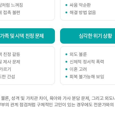
남처럼 느껴짐
싸움 악순환
 수 있습니다. 웰마인드 심리상담센터는 정보주체의 문의에 대
체 접촉 불편
해결 방법 없음
해드릴 것입니다.
침해 구제방법
가족 및 시댁 친정 문제
심각한 위기 상황
 침해 등으로 구제를 받고자 하는 정보주체는 웰마인드 심리상
분쟁해결이나 상담 등을 신청할 수 있습니다.
댁 친정 갈등
외도 불룬
정보침해신고센터 (
privacy.kisa.or.kr
/ 국번없이 118)
질 제사 문제
신체적 정서적 폭력
청 사이버범죄수사단 (
www.spo.go.kr
/ 02-3480-3571)
 사이버안전국 (
www.police.go.kr
/ 국번없이 182)
 가르기
이혼 고려
도한 간섭
회복 불가능해 보임
인정보처리방침의 변경
정보취급방침 내용 추가, 삭제 및 수정이 있을 시에는 개정 최
론, 성격 및 가치관 차이, 육아와 가사 분담 문제, 그리고 외
공지사항'을 통해 고지할 것입니다. 다만, 개인정보의 수집 및 활
 부부의 관계 점검처럼 구체적인 고민이 있는 경우에도 전문가와의 
이용자 권리의 중요한 변경이 있을 경우에는 최소 30일 전에 