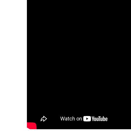
최선을 
2) 수
2) 수
본 개인
경우 사
경우 사
정보통신망
집되는 
누구든지
2. 수집
2. 수집
전자우편
1) 개인
1) 개인
하여서는
1. 수집
2) 수집
2) 수집
누구든지
가. 수
누구든지 
1) 서
3. 개인
3. 개인
알고 이
- 접속 
- 개인
- 개인
나. 개
웰마인드
4. 동의
4. 동의
- 홈페이
- 개인
- 개인
는 해당
는 해당
2. 개인
웰마인드