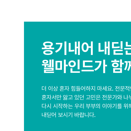
- 심리상
3. 개인
가. 웰
지한 범
용기내어 내딛는
공하지 
나. 웰
웰마인드가 함
하는 개
하는 절
지 않습니
더 이상 혼자 힘들어하지 마세요. 전문적
혼자서만 앓고 있던 고민은 전문가와 나
4. 개인
다시 시작하는 우리 부부의 이야기를 위해
가. 웰
내딛어 보시기 바랍니다.
복구 또
라 계속