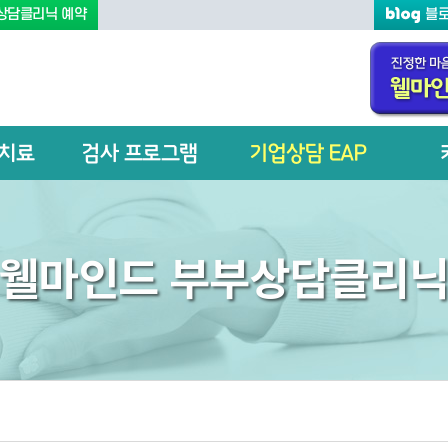
상담클리닉 예약
블
치료
검사 프로그램
기업상담 EAP
웰마인드 부부상담클리