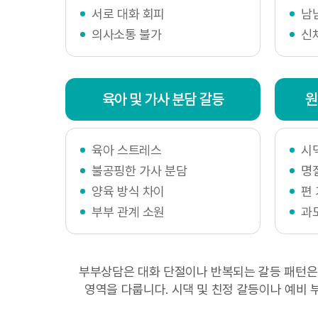
서로 대화 회피
남
문의하실
의사소통 불가
신
및 처리
6. 권익
육아 및 가사 분담 갈등
원
개인정보
기관에 
육아 스트레스
시
- 개인
불공핑한 가사 분담
명
- 대검찰
- 경찰청
양육 방식 차이
편
부부 관계 소원
과
7. 개
현재 개인
부부상담은 대화 단절이나 반복되는 갈등 패턴은 물
이지의 '
영역을 다룹니다. 시댁 및 친정 갈등이나 예비
과 같이 