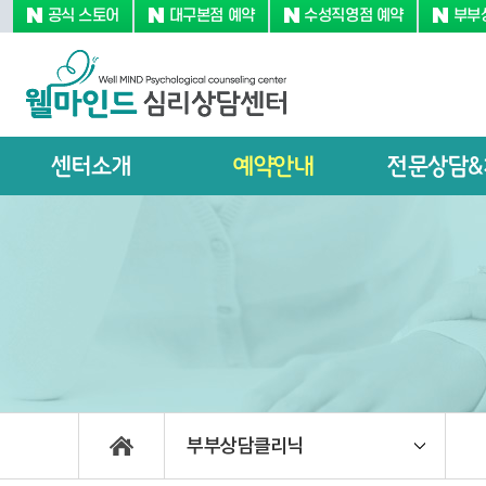
공식 스토어
대구본점 예약
수성직영점 예약
부부
센터소개
예약안내
전문상담&
부부상담클리닉