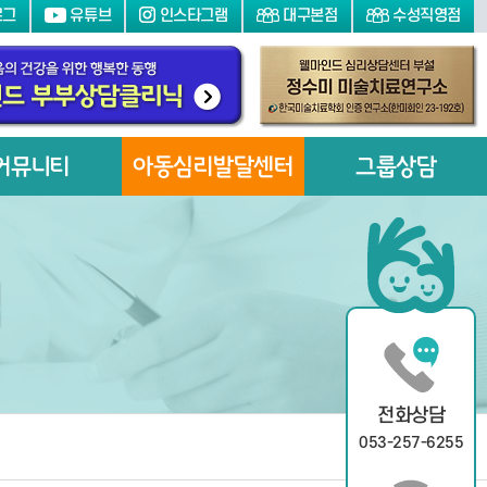
로그
유튜브
인스타그램
대구본점
수성직영점
커뮤니티
아동심리발달센터
그룹상담
닉
전화상담
053-257-6255