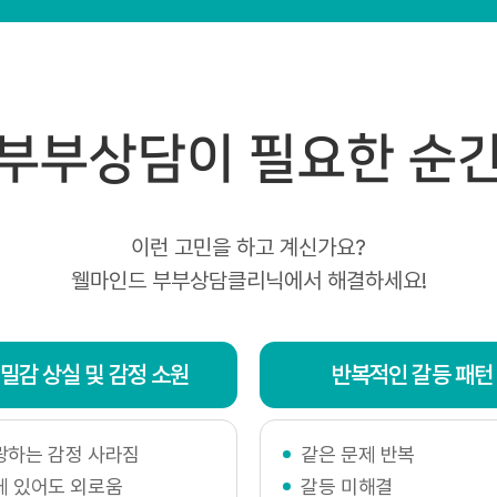
저장·관리합니다.
인정보관리책임자 및 담당자의 연락처
마인드 심리상담센터는 개인정보처리에 관한 업무를 총괄해서 책
부부상담이 필요한 순
관련한 정보주체의 불만처리 및 피해구제 등을 위하여 아래와 
 지정하고 있습니다.
정보보호 책임자
이런 고민을 하고 계신가요?
대표
웰마인드 부부상담클리닉에서 해결하세요!
 053-257-6255
: tkeam@naver.com
정보보호 담당자
밀감 상실 및 감정 소원
반복적인 갈등 패턴
대표
 053-257-6255
 tkeam@naver.com
랑하는 감정 사라짐
같은 문제 반복
마인드 심리상담센터의 홈페이지 상의 서비스를 이용하시면서 발
께 있어도 외로움
갈등 미해결
련 문의, 불만처리, 피해구제 등에 관한 사항을 개인정보보호 책