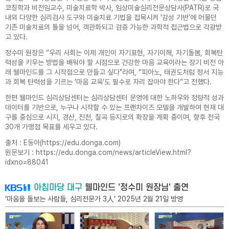
코칭학과 비전임교수, 미술치료학 박사, 임상미술심리전문상담사(PATR)로 국
내외 다양한 심리검사 도구와 미술치료 기법을 접목시켜 ‘감성 기반’에 머물던
기존 미술치료의 틀을 넘어, 객관화되고 검증 가능한 과학적 접근법으로 각광받
고 있다.
정수미 원장은 “우리 사회는 이제 개인이 자기표현, 자기이해, 자기돌봄, 회복탄
력성을 키우는 방법을 배워야 할 시점으로 건강한 마음 교육이라는 장기 비전 아
래 웰마인드를 그 시작점으로 만들고 싶다"라며, “피아노, 태권도처럼 정서 지능
과 회복 탄력성을 기르는 ‘마음 교육’도 필수로 자리 잡아야 한다”고 전했다.
한편 웰마인드 심리상담센터는 심리상담센터 운영에 대한 노하우와 정량적 성과
데이터를 기반으로, 누구나 시작할 수 있는 프랜차이즈 모델을 개발하여 현재 대
구를 중심으로 시지, 경산, 진천, 칠곡 등지로의 확장을 계획 중이며, 향후 전국
30개 가맹점 목표를 세우고 있다.
출처 : E동아(
https://edu.donga.com
)
원문보기 :
https://edu.donga.com/news/articleView.html?
idxno=88041
아침마당 대구
웰마인드 '정수미 원장님' 출연
‘마음을 돌보는 사람들, 심리전문가 3人’ 2025년 2월 21일 방영