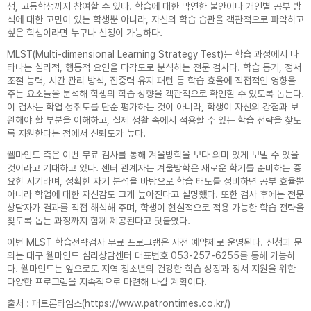
생, 고등학생까지 참여할 수 있다. 학습에 대한 막연한 불안이나 개인별 공부 방
식에 대한 고민이 있는 학생뿐 아니라, 자신의 학습 습관을 객관적으로 파악하고
싶은 학생이라면 누구나 신청이 가능하다.
MLST(Multi-dimensional Learning Strategy Test)는 학습 과정에서 나
타나는 심리적, 행동적 요인을 다각도로 분석하는 전문 검사다. 학습 동기, 정서
조절 능력, 시간 관리 방식, 집중력 유지 패턴 등 학습 효율에 직접적인 영향을
주는 요소들을 분석해 학생의 학습 성향을 객관적으로 확인할 수 있도록 돕는다.
이 검사는 학업 성취도를 단순 평가하는 것이 아니라, 학생이 자신의 강점과 보
완해야 할 부분을 이해하고, 실제 생활 속에서 적용할 수 있는 학습 전략을 찾도
록 지원한다는 점에서 신뢰도가 높다.
웰마인드 측은 이번 무료 검사를 통해 겨울방학을 보다 의미 있게 보낼 수 있을
것이라고 기대하고 있다. 센터 관계자는 겨울방학은 새로운 학기를 준비하는 중
요한 시기라며, 정확한 자기 분석을 바탕으로 학습 태도를 정비하면 공부 효율뿐
아니라 학업에 대한 자신감도 크게 높아진다고 설명했다. 또한 검사 후에는 전문
상담자가 결과를 직접 해석해 주며, 학생이 현실적으로 적용 가능한 학습 전략을
찾도록 돕는 과정까지 함께 제공된다고 덧붙였다.
이번 MLST 학습전략검사 무료 프로그램은 사전 예약제로 운영된다. 신청과 문
의는 대구 웰마인드 심리상담센터 대표번호 053-257-6255를 통해 가능하
다. 웰마인드는 앞으로도 지역 청소년의 건강한 학습 성장과 정서 지원을 위한
다양한 프로그램을 지속적으로 마련해 나갈 계획이다.
출처 : 패트론타임스(
https://www.patrontimes.co.kr/
)