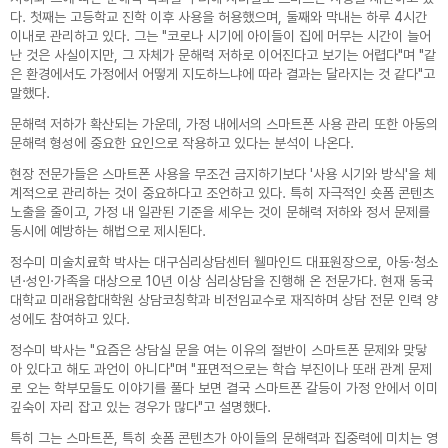
다. 첫째는 고등학교 진학 이후 사용을 허용했으며, 둘째와 막내는 하루 4시간
이내로 관리하고 있다. 그는 "코로나 시기에 아이들이 집에 머무는 시간이 늘어
난 것은 사실이지만, 그 자체가 문해력 저하로 이어진다고 보기는 어렵다"며 "같
은 환경에서도 가정에서 어떻게 지도하느냐에 따라 결과는 달라지는 것 같다"고
말했다.
문해력 저하가 확산되는 가운데, 가정 내에서의 스마트폰 사용 관리 또한 아동의
문해력 형성에 중요한 요인으로 작용하고 있다는 분석이 나온다.
현장 전문가들은 스마트폰 사용을 무조건 금지하기보다 '사용 시기와 방식'을 체
계적으로 관리하는 것이 중요하다고 조언하고 있다. 특히 자극적인 숏폼 콘텐츠
노출을 줄이고, 가정 내 일관된 기준을 세우는 것이 문해력 저하와 정서 문제를
동시에 예방하는 해법으로 제시된다.
정수미 미술치료학 박사는 대구심리상담센터 웰마인드 대표원장으로, 아동·청소
년·성인·가족을 대상으로 10년 이상 심리상담을 진행해 온 전문가다. 현재 동국
대학교 미래융합대학원 상담코칭학과 비전임교수로 재직하며 상담 전문 인력 양
성에도 참여하고 있다.
웰마인드 심리상담센터는 정보통신망 이용촉진
본 웹사이트에 게시된 이메일 주소가 전자우편
정수미 박사는 "요즘은 상담실 문을 여는 이유의 절반이 스마트폰 문제와 맞닿
및 정보보호 등에 관한 법률, 개인정보보호법 등
수집 프로그램이나 그 밖의 기술적 장치를 이용
1. 개인정보의 수집 및 이용 목적
1. 개인정보의 수집 및 이용 목적
아 있다고 해도 과언이 아니다"며 "표면적으로는 학습 부진이나 또래 관계 문제
관련 법령상의 개인정보보호 규정을 준수하며,
하여 무단으로 수집되는 것을 거부하며, 이를 위
1) 당사는 다음과 같은 업무 수행을 위하여 개
1) 당사는 다음과 같은 업무 수행을 위하여 개
로 오는 학부모들도 이야기를 풀다 보면 결국 스마트폰 갈등이 가정 안에서 이미
정보통신망 이용촉진 및 정보보호 등에 관한 법
반시 정보통신망법에 의해 형사처벌됨을 유념하
인정보를 수집 및 이용합니다.
인정보를 수집 및 이용합니다.
깊숙이 자리 잡고 있는 경우가 많다"고 설명했다.
률 제27조의2에 의거하여 개인정보처리방침을
시기 바랍니다.
- 예약신청
- EAP 문의
공개하여 이용자의 권익 보호에 최선을 다하고
2) 수집된 개인정보는 정해진 목적 이외의 용
2) 수집된 개인정보는 정해진 목적 이외의 용
특히 그는 스마트폰, 특히 숏폼 콘텐츠가 아이들의 문해력과 집중력에 미치는 영
있습니다.
정보통신망법 제 50조의 2 (전자우편주소의 무
도로는 이용되지 않으며 수집 목적이 변경될 경
도로는 이용되지 않으며 수집 목적이 변경될 경