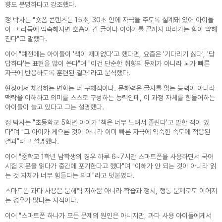
본 개인정보처리방침은 웰마인드 심리상담센터
단 수집행위 등 금지)
우 사전에 알리고 동의를 받을 예정입니다.
우 사전에 알리고 동의를 받을 예정입니다.
향도 분명하다고 강조했다.
가 제공하는 제반 서비스 이용과정에서 수집되
누구든지 전자우편주소의 수집을 거부하는 의사
는 개인정보에 적용되며 다음과 같은 내용을 담
가 명시된 인터넷 홈페이지 에서 자동으로 전자
2. 수집하는 개인정보의 항목
2. 수집하는 개인정보의 항목
정 박사는 "숏폼 콘텐츠는 15초, 30초 안에 자극을 주도록 설계돼 있어 아이들
고 있습니다.
우편주소를 수집하는 프로그램 그 밖의 기술적
1) 개인정보 항목: 이름, 휴대폰
1) 개인정보 항목: 회사(기관)명, 이름, 휴대폰,
이 그 리듬에 익숙해지면 호흡이 긴 글이나 이야기를 끝까지 따라가는 힘이 약해
장치를 이용하여 전자우편주소를 수집하여서는
2) 수집방법 : 홈페이지
이메일
진다"고 말했다.
아니된다.
2) 수집방법 : 홈페이지
1. 수집하는 개인정보의 항목 및 수집방법
누구든지 제1항의 규정을 위반하여 수집된 전자
3. 개인정보의 보유 및 이용기간
이어 "예전에는 아이들이 '책이 재미없다'고 했다면, 요즘은 '기다리기 싫다', '답
가. 수집하는 개인정보의 항목
우편주소를 판매·유통하여서는 아니된다.
- 개인정보 수집 및 이용목적이 달성된 후에는
3. 개인정보의 보유 및 이용기간
1) 서비스 이용과정에서 아래와 같은 정보들이
누구든지 제1항 및 제2항의 규정에 의하여 수집·
답하다'는 표현을 많이 쓴다"며 "이건 단순한 취향의 문제가 아니라 뇌가 빠른
해당 정보를 지체 없이 파기합니다.
- 개인정보 수집 및 이용목적이 달성된 후에는
자동으로 생성되어 수집될 수 있습니다.
판매 및 유통이 금지된 전자 우편주소임을 알고
해당 정보를 지체 없이 파기합니다.
자극에 반응하도록 훈련된 결과"라고 분석했다.
- 접속 정보, 서비스 이용 기록, 접속로그
이를 정보전송에 이용하여서는 아니된다.
4. 동의를 거부할 권리가 있다는 사실 및 동의
나. 개인정보 수집방법
거부에 따른 불이익 내용
4. 동의를 거부할 권리가 있다는 사실 및 동의
현장에서 체감하는 변화는 더 구체적이다. 문해력은 글자를 읽는 능력이 아니라
웰마인드 심리상담센터는 다음과 같은 방법으로
- 개인정보 수집에 동의를 거부할 권리가 있으
거부에 따른 불이익 내용
맥락을 이해하고 의미를 스스로 구성하는 능력인데, 이 과정 자체를 힘들어하는
개인정보를 수집합니다.
나 최소한의 개인정보 수집 동의 거부 시에는 해
- 개인정보 수집에 동의를 거부할 권리가 있으
- 홈페이지 접속
아이들이 늘고 있다고 그는 설명했다.
당 서비스가 제한됩니다.
나 최소한의 개인정보 수집 동의 거부 시에는 해
당 서비스가 제한됩니다.
정 박사는 "초등학교 5학년 아이가 '책은 너무 느려서 졸린다'고 말한 적이 있
2. 개인정보의 수집 및 이용목적
다"며 "그 아이가 게으른 것이 아니라 이미 빠른 자극에 익숙한 속도에 적응된
웰마인드 심리상담센터가 개인정보를 수집·이용
결과"라고 설명했다.
하는 목적은 다음과 같습니다.
- 심리상담 및 관련 서비스 제공
이어 "중학교 1학년 남학생의 경우 하루 6~7시간 스마트폰을 사용하면서 국어
시험 지문을 읽다가 중간에 포기한다고 했다"며 "이해가 안 되는 것이 아니라 읽
3. 개인정보의 목적 외 이용 및 제3자 제공
는 것 자체가 너무 힘들다는 의미"라고 덧붙였다.
가. 웰마인드 심리상담센터는 정보주체의 개인
정보를 개인정보의 수집 및 이용목적으로 고지
스마트폰 과다 사용은 문해력 저하뿐 아니라 학습과 정서, 행동 문제로도 이어지
한 범위 내에서만 사용하며, 동 범위를 초과하여
는 경우가 많다는 지적이다.
이용하거나 타인 또는 타기업·기관에 제공하지
않습니다.
이어 "스마트폰 하나가 모든 문제의 원인은 아니지만, 과다 사용 아이들에게서
나. 웰마인드 심리상담센터가 정보주체의 개인