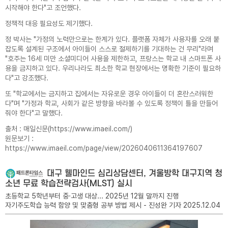
· 이메일: tkeam@naver.com
시작해야 한다"고 조언했다.
나. 웰마인드 심리상담센터의 홈페이지 상의 서
비스를 이용하시면서 발생한 모든 개인정보보호
정책적 대응 필요성도 제기했다.
관련 문의, 불만처리, 피해구제 등에 관한 사항
을 개인정보보호 책임자 및 담당자에게 문의하
정 박사는 "가정의 노력만으로는 한계가 있다. 플랫폼 자체가 사용자를 오래 붙
실 수 있습니다. 웰마인드 심리상담센터는 정보
잡도록 설계된 구조에서 아이들이 스스로 절제하기를 기대하는 건 무리"라며
주체의 문의에 대해 신속하게 답변 및 처리해드
릴 것입니다.
"호주는 16세 미만 소셜미디어 사용을 제한하고, 프랑스는 학교 내 스마트폰 사
용을 금지하고 있다. 우리나라도 최소한 학교 현장에서는 명확한 기준이 필요하
다"고 강조했다.
6. 권익침해 구제방법
개인정보 침해 등으로 구제를 받고자 하는 정보
또 "학교에서는 금지하고 집에서는 자유로운 경우 아이들이 더 혼란스러워한
주체는 웰마인드 심리상담센터 외에 아래의 기
다"며 "가정과 학교, 사회가 같은 방향을 바라볼 수 있도록 정책이 틀을 만들어
관에 분쟁해결이나 상담 등을 신청할 수 있습니
다.
줘야 한다"고 말했다.
- 개인정보침해신고센터 (
privacy.kisa.or.kr
/
국번없이 118)
출처 : 매일신문(
https://www.imaeil.com/
)
- 대검찰청 사이버범죄수사단 (
www.spo.go.kr
원문보기 :
/ 02-3480-3571)
https://www.imaeil.com/page/view/2026040611364197607
- 경찰청 사이버안전국 (
www.police.go.kr
/
국번없이 182)
대구 웰마인드 심리상담센터, 겨울방학 대구지역 청
7. 개인정보처리방침의 변경
소년 무료 학습전략검사(MLST) 실시
현재 개인정보취급방침 내용 추가, 삭제 및 수정
이 있을 시에는 개정 최소 7일전부터 홈페이지
초등학교 5학년부터 중·고생 대상... 2025년 12월 말까지 진행
의 '공지사항'을 통해 고지할 것입니다. 다만, 개
자기주도학습 능력 함양 및 맞춤형 공부 방법 제시 - 진성완 기자 2025.12.04
인정보의 수집 및 활용, 제3자 제공 등과 같이
이용자 권리의 중요한 변경이 있을 경우에는 최
소 30일 전에 고지합니다.