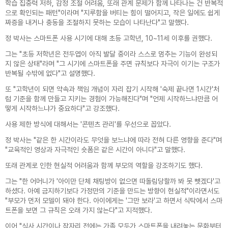
학습 집중력 저하, 감정 조절 어려움, 또래 관계 문제가 함께 나타나는 건 반복적
정보를 제3자에게 제공하게 되는 경우, 제공하
는 개인정보, 제3자의 정보 등에 관하여 사전에
으로 확인되는 패턴"이라며 "지루함을 버티는 힘이 떨어지고, 작은 일에도 쉽게
정보주체에게 별도 고지하여 동의를 구하는 절
짜증을 내거나 충동을 조절하지 못하는 모습이 나타난다"고 말했다.
차를 수행하며, 정보주체가 동의하지 않는 경우
에는 제3자에게 개인정보를 제공하지 않습니다.
정 박사는 스마트폰 사용 시기에 대해 초등 고학년, 10~11세 이후를 권했다.
그는 "초등 저학년은 전두엽이 아직 발달 중이라 스스로 멈추는 기능이 완성되
4. 개인정보의 파기
지 않은 상태"라며 "그 시기에 스마트폰을 주면 규칙보다 자극이 이기는 구조가
가. 웰마인드 심리상담센터는 원칙적으로 개인
정보 처리목적이 달성된 경우에는 지체 없이 복
반복될 수밖에 없다"고 설명했다.
구 또는 재생되지 아니하는 방법으로 해당 개인
정보를 파기합니다. 다만 관계법령에 따라 계속
또 "고학년이 되면 약속과 책임 개념이 자리 잡기 시작해 '숙제 끝나면 1시간'처
보존해야 하는 경우에는 해당 개인정보 또는 개
럼 기준을 함께 만들고 지키는 경험이 가능해진다"며 "언제 시작하느냐만큼 어
인정보파일을 다른 개인정보와 분리하여 저장·
떻게 시작하느냐가 중요하다"고 강조했다.
관리합니다.
사용 제한 방식에 대해서는 '콘텐츠 관리'를 우선으로 꼽았다.
5. 개인정보관리책임자 및 담당자의 연락처
정 박사는 "같은 한 시간이라도 무엇을 보느냐에 따라 전혀 다른 영향을 준다"며
가. 웰마인드 심리상담센터는 개인정보처리에
관한 업무를 총괄해서 책임지고, 개인정보 처리
"교육적인 영상과 자극적인 숏폼은 같은 시간이 아니다"고 말했다.
와 관련한 정보주체의 불만처리 및 피해구제 등
을 위하여 아래와 같이 개인정보보호 책임자를
또래 관계로 인한 현실적 어려움과 함께 부모의 역할을 강조하기도 했다.
지정하고 있습니다.
- 개인정보보호 책임자
그는 "한 어머니가 '아이만 단체 채팅방이 없으면 따돌림당할까 봐 못 뺏겠다'고
· 이언 대표
하셨다. 아예 금지하기보다 가정만의 기준을 만드는 방향이 현실적"이라면서도
· 전화 : 053-257-6255
"부모가 먼저 모델이 돼야 한다. 아이에게는 '그만 보라'고 하면서 식탁에서 스마
· 이메일 : tkeam@naver.com
- 개인정보보호 담당자
트폰을 보면 그 규칙은 오래 가지 않는다"고 지적했다.
· 이언 대표
· 전화 : 053-257-6255
이어 "식사 시간이나 잠자리 전에는 가족 모두가 스마트폰을 내려놓는 문화부터