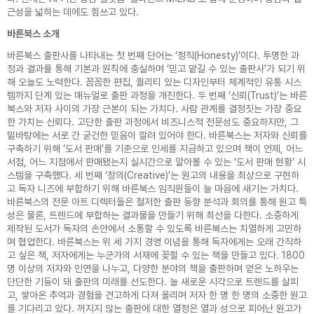
근성을 넓히는 데에도 힘쓰고 있다.
바른북스 소개
바른북스 출판사를 나타내는 첫 번째 단어는 ‘정직(Honesty)’이다. 투명한 과
정과 결과를 통해 기본과 원칙에 충실하며 ‘믿고 맡길 수 있는 출판사’가 되기 위
해 오늘도 노력한다. 꼼꼼한 편집, 퀄리티 있는 디자인부터 체계적인 유통 시스
템까지 단계 있는 매뉴얼로 출판 과정을 개진한다. 두 번째 ‘신뢰(Trust)’는 바른
북스와 저자 사이의 가장 근본이 되는 가치다. 사람 관계를 결정짓는 가장 중요
한 가치는 신뢰다. 고단한 출판 과정에서 비즈니스적 전문성도 중요하지만, 그
밑바탕에는 서로 간 굳건한 믿음이 깔려 있어야 한다. 바른북스는 저자와 신뢰를
구축하기 위해 ‘도서 판매’를 기준으로 인세를 지급하고 있으며 책이 언제, 어느
서점, 어느 지점에서 판매됐는지 실시간으로 알아볼 수 있는 ‘도서 판매 현황’ 시
스템을 구축했다. 세 번째 ‘창의(Creative)’는 원고의 내용을 최상으로 구현하
고 독자 니즈에 부합하기 위해 바른북스 임직원들이 늘 마음에 새기는 가치다.
바른북스의 전문 아트 디렉터들은 철저한 출판 동향 분석과 회의를 통해 원고 특
성은 물론, 트렌드에 부합하는 결과물을 만들기 위해 최선을 다한다. 소중하게
제작된 도서가 독자의 손안에서 소통할 수 있도록 바른북스는 치열하게 고민하
며 협업한다. 바른북스는 위 세 가지 경영 이념을 통해 독자에게는 오래 간직하
고 싶은 책, 저자에게는 누군가의 서재에 꽂힐 수 있는 책을 만들고 있다. 1800
명 이상의 저자와 인연을 나누고, 다양한 분야의 책을 출판하며 얻은 노하우는
단단한 기둥이 돼 출판의 미래를 선도한다. 늘 새로운 시각으로 트렌드를 살피
고, 쌓아온 추억과 경험을 견고하게 다져 올리며 저자 한 명 한 명의 소중한 원고
를 기다리고 있다. 꺼지지 않는 출판에 대한 열정은 열과 성으로 피어난 원고가