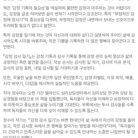
책은 '감정 기록의 필요성'을 역설하며 불편한 감정과 마주하는 것이 어렵더라
도, 감정을 글로 적어보면 삶이 변하기 시작한다고 강조한다. 특히 “부정적인 감
정에 맞서기”의 중요성을 다루며, 부정적인 감정은 내면에서 보내는 신호이므로
두려워할 필요가 없다고 말한다.
특히 감정을 일기에 적는 것이 자신과의 대화와 같다고 설명하며 주어진 삶에 감
사하도록 시각을 바꿔주며, 작은 기쁨을 기록하면 더 많은 행복이 찾아온다고 조
언한다.
『감정 감사 일기』는 감정 기록과 감사 기록을 통해 감정 관리 능력 향상과 삶의
긍정적인 측면 발견을 돕는다. 작성 순서는 감사한 일 적기, 감사의 이유 분석,
감사의 감정 표현, 내일 감사할 일 기대하기로 구성된다.
또한, 우울한 날을 위한 6단계 실천 루틴(멈추기, 감정 라벨링, 이유 파악, 배출,
시각 바꾸기, 다짐)을 제시하여 실질적인 도움을 제공한다.
저자 정수미는 오랜 기간 웰마인드 심리상담센터에서 심리상담 연구와 상담 임
상경험을 바탕으로 이 책을 집필했으며, 독자들이 자신을 이해하고 성장하여 더
욱 따뜻하고 풍요로운 삶을 누리기를 기대한다. 부록에서는 투사 검사들을 수록
하여 독자들이 자신을 더욱 깊이 이해할 수 있도록 돕는다.
정수미 작가는 “'감정 감사 일기'는 바쁜 현대인의 삶 속에서 자신의 감정을 돌아
보고, 작은 감사함 속에서 큰 행복을 찾아가는 방법을 제시한다”라며, “독자들이
더 건강하고 만족스러운 삶을 살아갈 수 있도록 안내하는 소중한 나침반이 될 것
이다”라고 전했다.