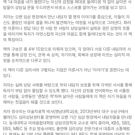
책 ‘내 마음을 내가 몰랐다’는 자신의 감정을 제대로 들여다본 적 없이 살아온 사
람들이 상담실 문을 두드리면서 비로소 스스로를 알아가는 과정을 담고 있다.
저자는 오랜 임상 현장에서 만난 내담자 열 명의 이야기를 중심으로, 이들이 자
신도 몰랐던 마음의 결을 하나씩 발견해가는 여정을 사실적으로 그려낸다. 화려
한 이론이나 정답 대신 한 사람 한 사람이 상담실에서 실제로 겪은 감정의 흐름
을 따라가며 독자가 자연스럽게 자신의 마음도 함께 들여다보게 되는 것이 이 책
의 특징이다.
책의 구성은 총 4부 10장으로 이뤄져 있으며, 각 장마다 서로 다른 내담자의 사
연을 통해 감정 인식, 관계 속 상처, 자기이해, 회복과 성장에 이르는 심리적 여
정을 순차적으로 다루고 있다.
이 책이 다른 심리서와 구별되는 지점은 이론서가 아닌 ‘이야기’로 읽힌다는 데
있다.
저자는 실제 상담 사례를 바탕으로 하되 내담자 보호를 위해 각색된 서사를 통해
독자가 부담 없이 몰입할 수 있도록 했다. 자신의 감정을 언어화하는 데 서툴렀
던 사람들, 오랫동안 ‘괜찮은 척’하며 살아온 사람들에게 이 책은 자기 마음을 이
해하는 첫걸음이 돼줄 것으로 보인다.
저자 정수미는 미술치료학 박사(영남대학교)로, 2013년부터 대구 수성구에서
웰마인드 심리상담센터를 운영하며 오랜 기간 임상 현장에서 내담자들을 만나왔
다. 동국대학교 미래융합대학원 상담코칭학과 교수로 재직 중이며, KBS, SBS,
EBS, MBC 등 주요 방송사에도 출연해 심리상담 전문가로서 대중과 소통해왔
다. 현재는 AI 기반 상담 플랫폼 ‘웰마인드 M:LAB’도 함께 운영하며 상담의 접