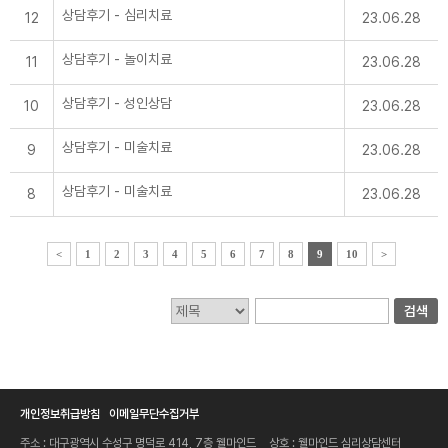
보존해야 하는 경우에는 해당 개인정보 또는 개
상담후기 - 심리치료
12
23.06.28
인정보파일을 다른 개인정보와 분리하여 저장·
관리합니다.
상담후기 - 놀이치료
11
23.06.28
5. 개인정보관리책임자 및 담당자의 연락처
가. 웰마인드 심리상담센터는 개인정보처리에
상담후기 - 성인상담
10
23.06.28
관한 업무를 총괄해서 책임지고, 개인정보 처리
와 관련한 정보주체의 불만처리 및 피해구제 등
을 위하여 아래와 같이 개인정보보호 책임자를
상담후기 - 미술치료
9
23.06.28
지정하고 있습니다.
- 개인정보보호 책임자
· 이언 대표
상담후기 - 미술치료
8
23.06.28
· 전화 : 053-257-6255
· 이메일 : tkeam@naver.com
- 개인정보보호 담당자
· 이언 대표
<
1
2
3
4
5
6
7
8
9
10
>
· 전화 : 053-257-6255
· 이메일: tkeam@naver.com
나. 웰마인드 심리상담센터의 홈페이지 상의 서
비스를 이용하시면서 발생한 모든 개인정보보호
검색
관련 문의, 불만처리, 피해구제 등에 관한 사항
을 개인정보보호 책임자 및 담당자에게 문의하
실 수 있습니다. 웰마인드 심리상담센터는 정보
주체의 문의에 대해 신속하게 답변 및 처리해드
릴 것입니다.
개인정보취급방침
이메일무단수집거부
6. 권익침해 구제방법
개인정보 침해 등으로 구제를 받고자 하는 정보
주소 : 대구광역시 수성구 명덕로 414, 7층 웰마인드
상호 : 웰마인드 심리상담센터