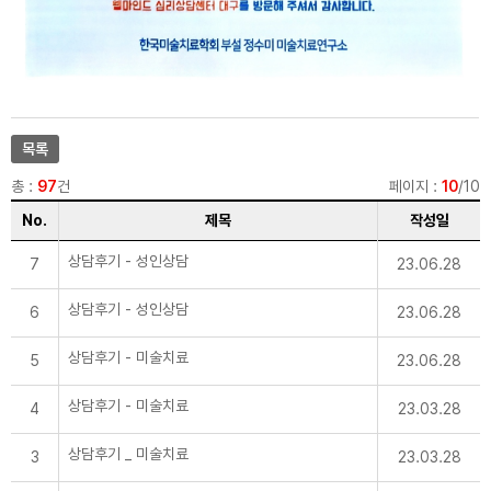
당 서비스가 제한됩니다.
나 최소한의 개인정보 수집 동의 거부 시에는 해
당 서비스가 제한됩니다.
2. 개인정보의 수집 및 이용목적
웰마인드 심리상담센터가 개인정보를 수집·이용
하는 목적은 다음과 같습니다.
- 심리상담 및 관련 서비스 제공
3. 개인정보의 목적 외 이용 및 제3자 제공
목록
가. 웰마인드 심리상담센터는 정보주체의 개인
정보를 개인정보의 수집 및 이용목적으로 고지
총 :
97
건
페이지 :
10
/10
한 범위 내에서만 사용하며, 동 범위를 초과하여
이용하거나 타인 또는 타기업·기관에 제공하지
No.
제목
작성일
않습니다.
나. 웰마인드 심리상담센터가 정보주체의 개인
상담후기 - 성인상담
정보를 제3자에게 제공하게 되는 경우, 제공하
7
23.06.28
는 개인정보, 제3자의 정보 등에 관하여 사전에
정보주체에게 별도 고지하여 동의를 구하는 절
상담후기 - 성인상담
6
23.06.28
차를 수행하며, 정보주체가 동의하지 않는 경우
에는 제3자에게 개인정보를 제공하지 않습니다.
상담후기 - 미술치료
5
23.06.28
4. 개인정보의 파기
가. 웰마인드 심리상담센터는 원칙적으로 개인
상담후기 - 미술치료
4
23.03.28
정보 처리목적이 달성된 경우에는 지체 없이 복
구 또는 재생되지 아니하는 방법으로 해당 개인
정보를 파기합니다. 다만 관계법령에 따라 계속
상담후기 _ 미술치료
3
23.03.28
보존해야 하는 경우에는 해당 개인정보 또는 개
인정보파일을 다른 개인정보와 분리하여 저장·