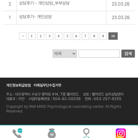
관리합니다.
상담후기 - 개인상담_부부상담
2
23.03.28
5. 개인정보관리책임자 및 담당자의 연락처
상담후기- 개인상담
1
23.03.28
가. 웰마인드 심리상담센터는 개인정보처리에
관한 업무를 총괄해서 책임지고, 개인정보 처리
와 관련한 정보주체의 불만처리 및 피해구제 등
을 위하여 아래와 같이 개인정보보호 책임자를
<
1
2
3
4
5
6
7
8
9
10
지정하고 있습니다.
- 개인정보보호 책임자
· 이언 대표
· 전화 : 053-257-6255
검색
· 이메일 : tkeam@naver.com
- 개인정보보호 담당자
· 이언 대표
· 전화 : 053-257-6255
· 이메일: tkeam@naver.com
나. 웰마인드 심리상담센터의 홈페이지 상의 서
비스를 이용하시면서 발생한 모든 개인정보보호
개인정보취급방침
이메일무단수집거부
관련 문의, 불만처리, 피해구제 등에 관한 사항
을 개인정보보호 책임자 및 담당자에게 문의하
주소 : 대구광역시 수성구 명덕로 414, 7층 웰마인드
상호 : 웰마인드 심리상담센터
실 수 있습니다. 웰마인드 심리상담센터는 정보
대표자 : 이언
사업자등록번호 : 504-92-00036
전화 : 053-257-6255
주체의 문의에 대해 신속하게 답변 및 처리해드
Copyright by Well MIND Psychological counseling center. All Rights
릴 것입니다.
Reserved.
6. 권익침해 구제방법
개인정보 침해 등으로 구제를 받고자 하는 정보
주체는 웰마인드 심리상담센터 외에 아래의 기
관에 분쟁해결이나 상담 등을 신청할 수 있습니